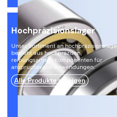
Hochpräzisionslager
Unser Sortiment an hochpräzisionslag
besteht aus hochpräzisen,
reibungsarmen Komponenten für
anspruchsvolle Anwendungen.
Alle Produkte anzeigen