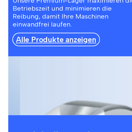
Unsere Premium-Lager maximieren di
Betriebszeit und minimieren die
Reibung, damit Ihre Maschinen
einwandfrei laufen.
Alle Produkte anzeigen