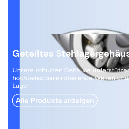
Geteiltes Stehlagergehäu
Unsere robusten Gehäuse unterstütze
hochbelastbare rotierende Wellen und
Lager.
Alle Produkte anzeigen