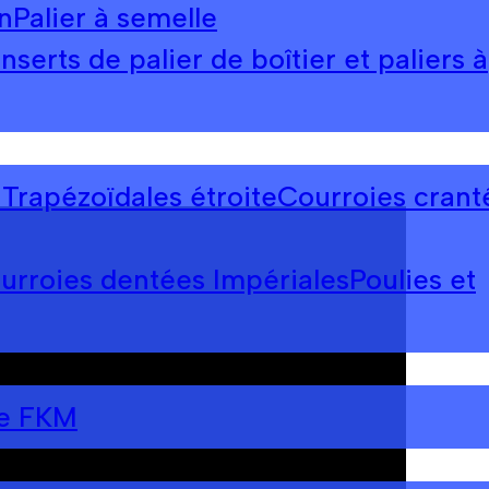
n
Palier à semelle
Inserts de palier de boîtier et paliers à
Trapézoïdales étroite
Courroies crant
urroies dentées Impériales
Poulies et
re FKM