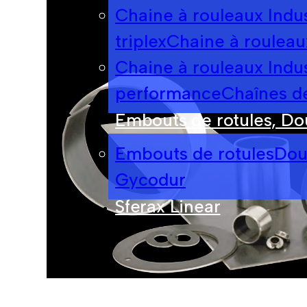
Chaine à rouleaux Indust
triplex
Chaine à rouleaux
Chaine à rouleaux Indus
performance
Chaînes d
Embouts de rotules, Dou
Embouts de rotules
Doui
Gycodur
Sferax Linear