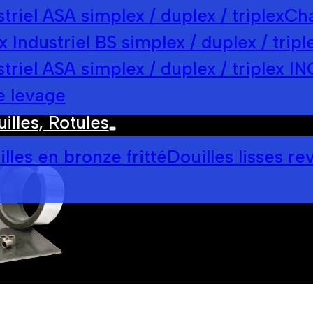
riel ASA simplex / duplex / triplex
Cha
 Industriel BS simplex / duplex / trip
triel ASA simplex / duplex / triplex I
e levage
illes, Rotules
lles en bronze fritté
Douilles lisses r