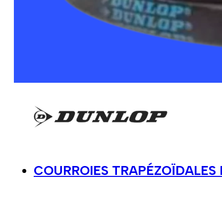
COURROIES TRAPÉZOÏDALES 