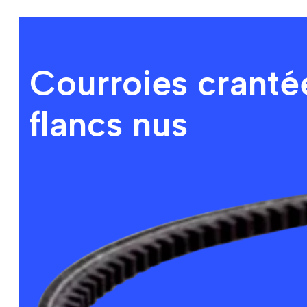
Courroies crantée
flancs nus